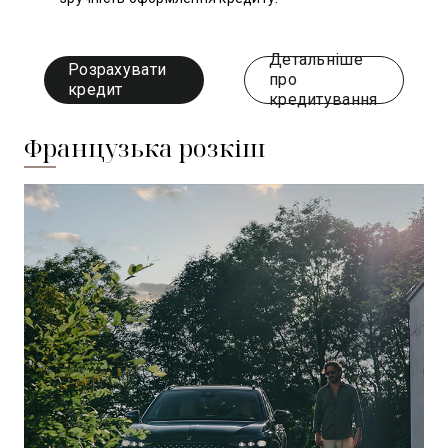
Детальніше
Розрахувати
про
кредит
кредитування
Французька розкіш