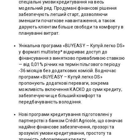
спеціальні умови кредитування на весь
модельний ряд. Продумані фінансові рішення
забезпечують легший старт, дозволяючи
зменшити початкове навантаження, а також
дарують клієнтам більше свободи та комфорту в
плануванні витрат.
Унікальна програма «BUYEASY – Купуй легко DS»
у форматі multistep* відкриває доступ до
фінансування з винятково привабливою ставкою
— від 0,01% річних на термін пільгового періоду
-36 місяців без додаткових комісій. Водночас
програми «BUYEASY – Купуй легко DS»
пропонують додаткові переваги, зокрема
можливість включення КАСКО до суми кредиту,
забезпечуючи ще більший комфорт та
передбачуваність володіння.
Нові програми кредитування підготовлені у
партнерстві з банком Crédit Agricole, що означає
надійне фінансове забезпечення, прозорі та
зрозумілі умови кредитування, простоту та
зручність оформлення кредиту.