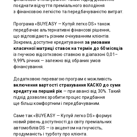
поєднати відчуття преміального володіння
з фінансовою легкістю та передбачуваністю витрат.
Програма «BUYEASY — Купуй легко DS» також
передбачає альтернативні фінансові рішення,
що відповідають різним очікуванням клієнтів.
Зокрема, доступне кредитування
за умовами
класичної матриці ставок на термін до 60 місяців
із гнучкою відсотковою ставкою в діапазоні 0,01–
9,99% річних — залежно від обраних умов
фінансування.
Додатковою перевагою програм є можливість
включення вартості страхування КАСКО до суми
кредиту на перший рік
— при авансі від 30%. Такий
підхід дозволяє зробити процес придбання
ще більш комфортним і передбачуваним.
Саме так «BUYEASY — Купуй легко DS» формує
новий рівень доступності до світу преміальних
автомобілів DS — із акцентом на гнучкість,
продуманість і турботу про клієнта.