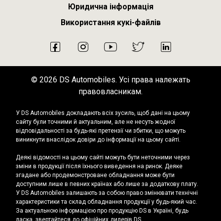
Юридична інформація
Використання кукі-файлів
2026 DS Automobiles. Усі права належать
правовласникам.
У DS Automobiles докладають всіх зусиль, щоб дані на цьому
сайту були точними й актуальним, але не несуть жодної
відповідальності за будь-які претензії чи збитки, що можуть
виникнути внаслідок довіри до інформації на цьому сайті.
Деякі відомості на цьому сайті можуть бути неточними через
зміни в продукції після їхнього виведення на ринок. Деяке
згадане або продемонстроване обладнання може бути
доступним лише в певних країнах або лише за додаткову плату.
У DS Automobiles залишають за собою право змінювати технічні
характеристики та склад обладнання продукції у будь-який час.
За актуальною інформацією про продукцію DS в Україні, будь
ласка, звертайтеся до офіційних дилерів DS.