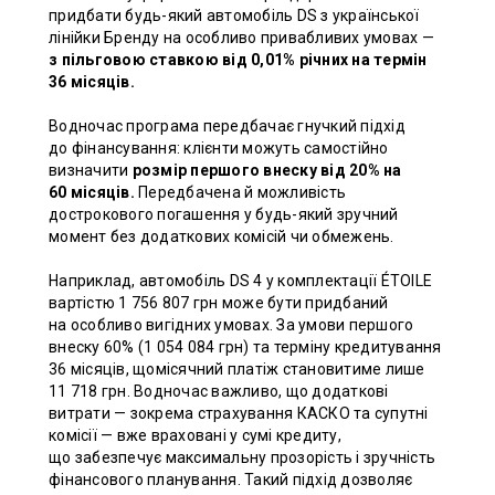
придбати будь-який автомобіль DS з української
лінійки Бренду на особливо привабливих умовах —
з пільговою ставкою від 0,01% річних на термін
36 місяців.
Водночас програма передбачає гнучкий підхід
до фінансування: клієнти можуть самостійно
визначити
розмір першого внеску від 20% на
60 місяців.
Передбачена й можливість
дострокового погашення у будь-який зручний
момент без додаткових комісій чи обмежень.
Наприклад, автомобіль DS 4 у комплектації ÉTOILE
вартістю 1 756 807 грн може бути придбаний
на особливо вигідних умовах. За умови першого
внеску 60% (1 054 084 грн) та терміну кредитування
36 місяців, щомісячний платіж становитиме лише
11 718 грн. Водночас важливо, що додаткові
витрати — зокрема страхування КАСКО та супутні
комісії — вже враховані у сумі кредиту,
що забезпечує максимальну прозорість і зручність
фінансового планування. Такий підхід дозволяє