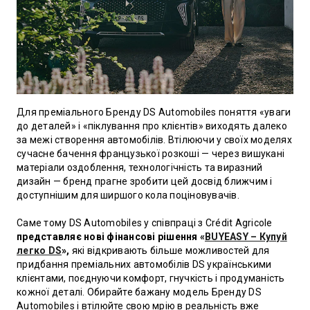
Для преміального Бренду DS Automobiles поняття «уваги
до деталей» і «піклування про клієнтів» виходять далеко
за межі створення автомобілів. Втілюючи у своїх моделях
сучасне бачення французької розкоші — через вишукані
матеріали оздоблення, технологічність та виразний
дизайн — бренд прагне зробити цей досвід ближчим і
доступнішим для ширшого кола поціновувачів.
Саме тому DS Automobiles у співпраці з Crédit Agricole
представляє нові фінансові рішення «
BUYEASY – Купуй
легко DS
»,
які відкривають більше можливостей для
придбання преміальних автомобілів DS українськими
клієнтами, поєднуючи комфорт, гнучкість і продуманість
кожної деталі. Обирайте бажану модель Бренду DS
Automobiles і втілюйте свою мрію в реальність вже