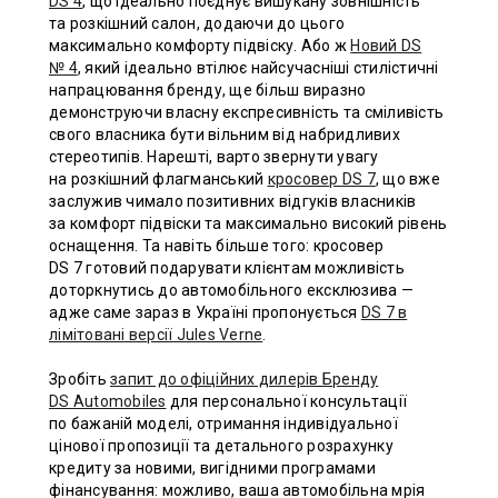
DS 4
, що ідеально поєднує вишукану зовнішність
та розкішний салон, додаючи до цього
максимально комфорту підвіску. Або ж
Новий DS
№ 4
, який ідеально втілює найсучасніші стилістичні
напрацювання бренду, ще більш виразно
демонструючи власну експресивність та сміливість
свого власника бути вільним від набридливих
стереотипів. Нарешті, варто звернути увагу
на розкішний флагманський
кросовер DS 7
, що вже
заслужив чимало позитивних відгуків власників
за комфорт підвіски та максимально високий рівень
оснащення. Та навіть більше того: кросовер
DS 7 готовий подарувати клієнтам можливість
доторкнутись до автомобільного ексклюзива —
адже саме зараз в Україні пропонується
DS 7 в
лімітовані версії Jules Verne
.
Зробіть
запит до офіційних дилерів Бренду
DS Automobiles
для персональної консультації
по бажаній моделі, отримання індивідуальної
цінової пропозиції та детального розрахунку
кредиту за новими, вигідними програмами
фінансування: можливо, ваша автомобільна мрія