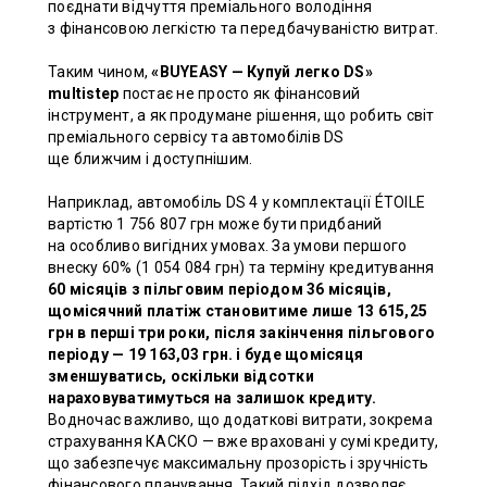
поєднати відчуття преміального володіння
з фінансовою легкістю та передбачуваністю витрат.
Таким чином,
«BUYEASY — Купуй легко DS»
multistep
постає не просто як фінансовий
інструмент, а як продумане рішення, що робить світ
преміального сервісу та автомобілів DS
ще ближчим і доступнішим.
Наприклад, автомобіль DS 4 у комплектації ÉTOILE
вартістю 1 756 807 грн може бути придбаний
на особливо вигідних умовах. За умови першого
внеску 60% (1 054 084 грн) та терміну кредитування
60 місяців з пільговим періодом 36 місяців,
щомісячний платіж становитиме лише 13 615,25
грн в перші три роки, після закінчення пільгового
періоду — 19 163,03 грн. і буде щомісяця
зменшуватись, оскільки відсотки
нараховуватимуться на залишок кредиту.
Водночас важливо, що додаткові витрати, зокрема
страхування КАСКО — вже враховані у сумі кредиту,
що забезпечує максимальну прозорість і зручність
фінансового планування. Такий підхід дозволяє