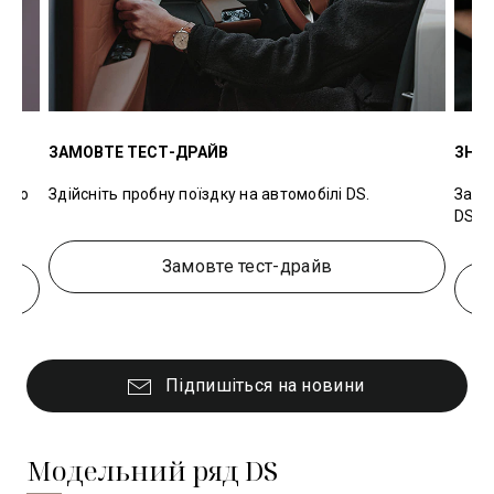
ЗАМОВТЕ ТЕСТ-ДРАЙВ
ЗНАЙ
амою
Здійсніть пробну поїздку на автомобілі DS.
Зану
DS
Замовте тест-драйв
Підпишіться на новини
Модельний ряд DS