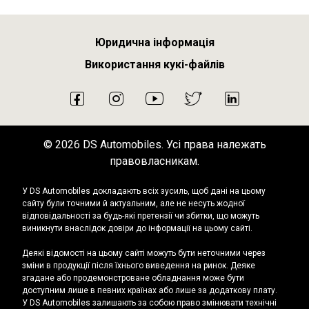
Юридична інформація
Використання кукі-файлів
2026 DS Automobiles. Усі права належать
правовласникам.
У DS Automobiles докладають всіх зусиль, щоб дані на цьому
сайту були точними й актуальним, але не несуть жодної
відповідальності за будь-які претензії чи збитки, що можуть
виникнути внаслідок довіри до інформації на цьому сайті.
Деякі відомості на цьому сайті можуть бути неточними через
зміни в продукції після їхнього виведення на ринок. Деяке
згадане або продемонстроване обладнання може бути
доступним лише в певних країнах або лише за додаткову плату.
У DS Automobiles залишають за собою право змінювати технічні