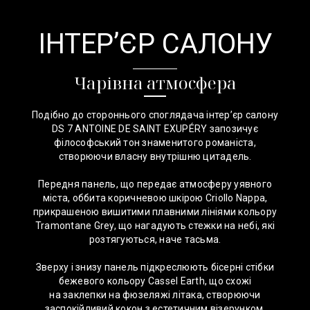
ІНТЕР’ЄР САЛОНУ
Чарівна атмосфера
Подібно до стороннього споглядача інтер’єр салону
DS 7 ANTOINE DE SAINT EXUPÉRY запозичує
філософський тон знаменитого романіста,
створюючи власну внутрішню цитадель.
Передня панель, що передає атмосферу уявного
міста, оббита коричневою шкірою Criollo Nappa,
прикрашеною вишитими плавними лініями кольору
Tramontane Grey, що нагадують стежки на небі, які
розтягуються, наче тасьма.
Зверху і знизу панель підкреслюють бісерні стібки
бежевого кольору Cassel Earth, що схожі
на заклепки на фюзеляжі літака, створюючи
заспокійливий кокон з естетичним візерунком.