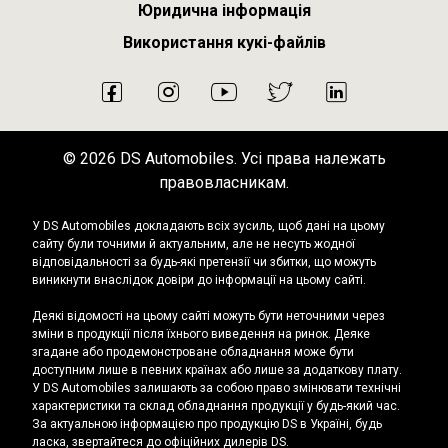
Юридична інформація
Використання кукі-файлів
2026 DS Automobiles. Усі права належать
правовласникам.
У DS Automobiles докладають всіх зусиль, щоб дані на цьому
сайту були точними й актуальним, але не несуть жодної
відповідальності за будь-які претензії чи збитки, що можуть
виникнути внаслідок довіри до інформації на цьому сайті.
Деякі відомості на цьому сайті можуть бути неточними через
зміни в продукції після їхнього виведення на ринок. Деяке
згадане або продемонстроване обладнання може бути
доступним лише в певних країнах або лише за додаткову плату.
У DS Automobiles залишають за собою право змінювати технічні
характеристики та склад обладнання продукції у будь-який час.
За актуальною інформацією про продукцію DS в Україні, будь
ласка, звертайтеся до офіційних дилерів DS.