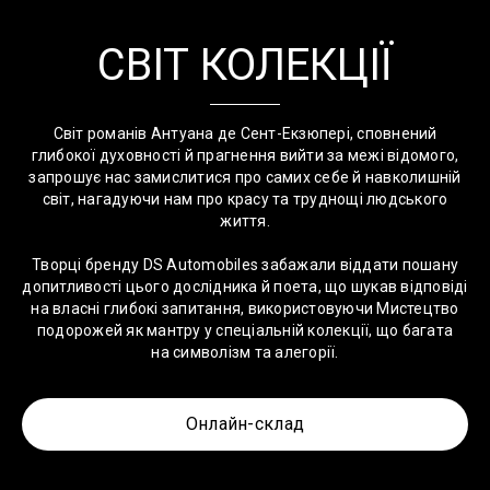
СВІТ КОЛЕКЦІЇ
Світ романів Антуана де Сент-Екзюпері, сповнений
глибокої духовності й прагнення вийти за межі відомого,
запрошує нас замислитися про самих себе й навколишній
світ, нагадуючи нам про красу та труднощі людського
життя.
Творці бренду DS Automobiles забажали віддати пошану
допитливості цього дослідника й поета, що шукав відповіді
на власні глибокі запитання, використовуючи Мистецтво
подорожей як мантру у спеціальній колекції, що багата
на символізм та алегорії.
Онлайн-склад