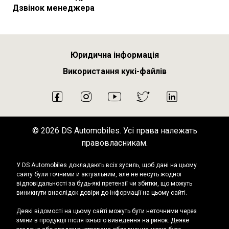
Дзвінок менеджера
Юридична інформація
Використання кукі-файлів
2026 DS Automobiles. Усі права належать
правовласникам.
У DS Automobiles докладають всіх зусиль, щоб дані на цьому
сайту були точними й актуальним, але не несуть жодної
відповідальності за будь-які претензії чи збитки, що можуть
виникнути внаслідок довіри до інформації на цьому сайті.
Деякі відомості на цьому сайті можуть бути неточними через
зміни в продукції після їхнього виведення на ринок. Деяке