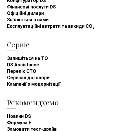
Конфігуратор DS
Фінансові послуги DS
Офіційні дилери
Зв’яжіться з нами
Експлуатаційні витрати та викиди CO₂
Сервіс
Запишіться на ТО
DS Assistance
Перелік СТО
Сервісні договори
Кампанії з модернізації
Рекомендуємо
Новини DS
Формула E
Замовити тест-драйв