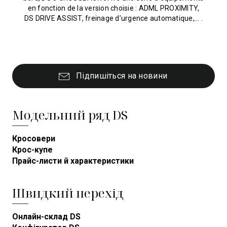
en fonction de la version choisie : ADML PROXIMITY,
DS DRIVE ASSIST, freinage d’urgence automatique,... .
Підпишіться на новини
Модельний ряд DS
Кросовери
Крос-купе
Прайс-листи й характеристики
Швидкий перехід
Онлайн-склад DS