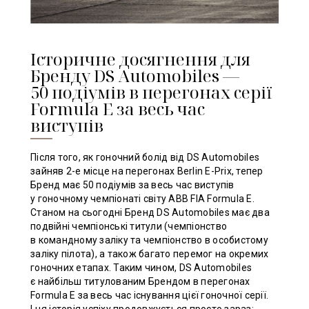
Історичне досягнення для
Бренду DS Automobiles —
50 подіумів в перегонах серії
Formula E за весь час
виступів
Після того, як гоночний болід від DS Automobiles
зайняв 2-е місце на перегонах Berlin E-Prix, тепер
Бренд має 50 подіумів за весь час виступів
у гоночному чемпіонаті світу ABB FIA Formula E.
Станом на сьогодні Бренд DS Automobiles має два
подвійні чемпіонські титули (чемпіонство
в командному заліку та чемпіонство в особистому
заліку пілота), а також багато перемог на окремих
гоночних етапах. Таким чином, DS Automobiles
є найбільш титулованим Брендом в перегонах
Formula E за весь час існування цієї гоночної серії.