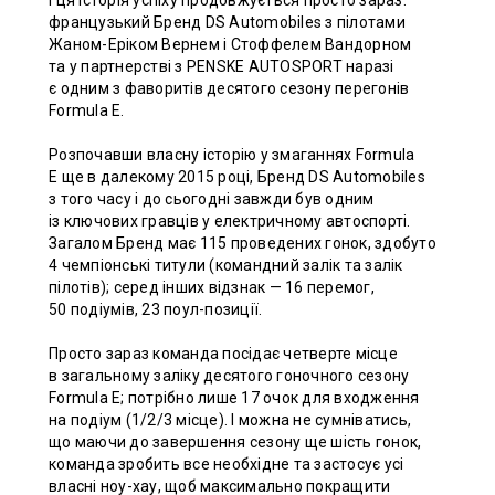
І ця історія успіху продовжується просто зараз:
французький Бренд DS Automobiles з пілотами
Жаном-Еріком Вернем і Стоффелем Вандорном
та у партнерстві з PENSKE AUTOSPORT наразі
є одним з фаворитів десятого сезону перегонів
Formula E.
Розпочавши власну історію у змаганнях Formula
E ще в далекому 2015 році, Бренд DS Automobiles
з того часу і до сьогодні завжди був одним
із ключових гравців у електричному автоспорті.
Загалом Бренд має 115 проведених гонок, здобуто
4 чемпіонські титули (командний залік та залік
пілотів); серед інших відзнак — 16 перемог,
50 подіумів, 23 поул-позиції.
Просто зараз команда посідає четверте місце
в загальному заліку десятого гоночного сезону
Formula E; потрібно лише 17 очок для входження
на подіум (1/2/3 місце). І можна не сумніватись,
що маючи до завершення сезону ще шість гонок,
команда зробить все необхідне та застосує усі
власні ноу-хау, щоб максимально покращити