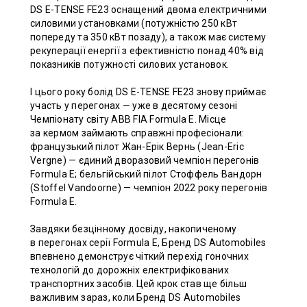
DS E-TENSE FE23 оснащений двома електричними
силовими установками (потужністю 250 кВт
попереду та 350 кВт позаду), а також має систему
рекуперації енергії з ефективністю понад 40% від
показників потужності силових установок.
І цього року болід DS E-TENSE FE23 знову приймає
участь у перегонах — уже в десятому сезоні
Чемпіонату світу ABB FIA Formula E. Місце
за кермом займають справжні професіонали:
французький пілот Жан-Ерік Вернь (Jean-Eric
Vergne) — єдиний дворазовий чемпіон перегонів
Formula E; бельгійський пілот Стоффель Вандорн
(Stoffel Vandoorne) — чемпіон 2022 року перегонів
Formula E.
Завдяки безцінному досвіду, накопиченому
в перегонах серії Formula E, Бренд DS Automobiles
впевнено демонструє чіткий перехід гоночних
технологій до дорожніх електрифікованих
транспортних засобів. Цей крок став ще більш
важливим зараз, коли Бренд DS Automobiles