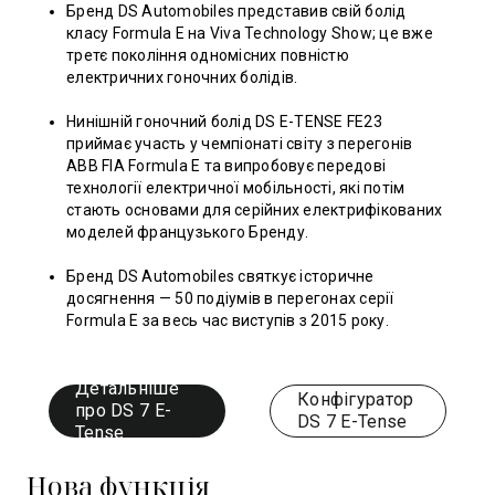
Бренд DS Automobiles представив свій болід
класу Formula E на Viva Technology Show; це вже
третє покоління одномісних повністю
електричних гоночних болідів.
Нинішній гоночний болід DS E-TENSE FE23
приймає участь у чемпіонаті світу з перегонів
ABB FIA Formula E та випробовує передові
технології електричної мобільності, які потім
стають основами для серійних електрифікованих
моделей французького Бренду.
Бренд DS Automobiles святкує історичне
досягнення — 50 подіумів в перегонах серії
Formula E за весь час виступів з 2015 року.
Детальніше
Конфігуратор
про DS 7 E-
DS 7 E-Tense
Tense
Нова функція