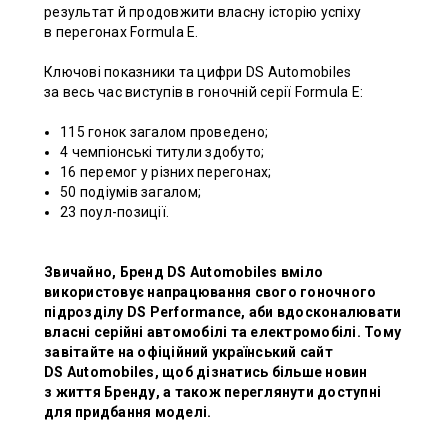
результат й продовжити власну історію успіху
в перегонах Formula E.
Ключові показники та цифри DS Automobiles
за весь час виступів в гоночній серії Formula E:
115 гонок загалом проведено;
4 чемпіонські титули здобуто;
16 перемог у різних перегонах;
50 подіумів загалом;
23 поул-позиції.
Звичайно, Бренд DS Automobiles вміло
використовує напрацювання свого гоночного
підрозділу DS Performance, аби вдосконалювати
власні серійні автомобілі та електромобілі. Тому
завітайте на офіційний український сайт
DS Automobiles, щоб дізнатись більше новин
з життя Бренду, а також переглянути доступні
для придбання моделі.