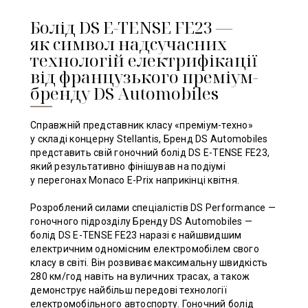
Болід DS E-TENSE FE23 —
як символ надсучасних
технологій електрифікації
від французького преміум-
бренду DS Automobiles
Справжній представник класу «преміум-техно»
у складі концерну Stellantis, Бренд DS Automobiles
представить свій гоночний болід DS E-TENSE FE23,
який результативно фінішував на подіумі
у перегонах Monaco E-Prix наприкінці квітня.
Розроблений силами спеціалістів DS Performance —
гоночного підрозділу Бренду DS Automobiles —
болід DS E-TENSE FE23 наразі є найшвидшим
електричним одномісним електромобілем свого
класу в світі. Він розвиває максимальну швидкість
280 км/год навіть на вуличних трасах, а також
демонструє найбільш передові технології
електромобільного автоспорту. Гоночний болід