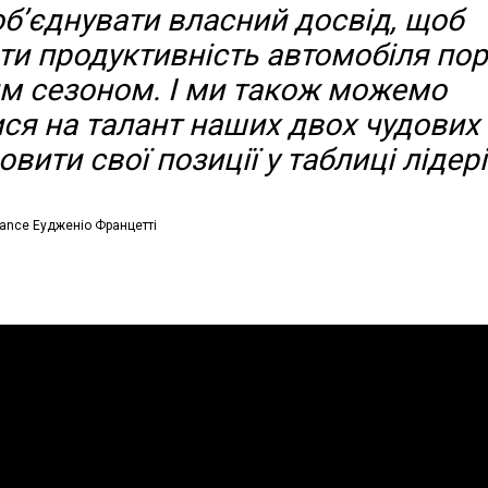
 об’єднувати власний досвід, щоб
и продуктивність автомобіля пор
м сезоном. І ми також можемо
ся на талант наших двох чудових п
вити свої позиції у таблиці лідері
ance Еудженіо Францетті