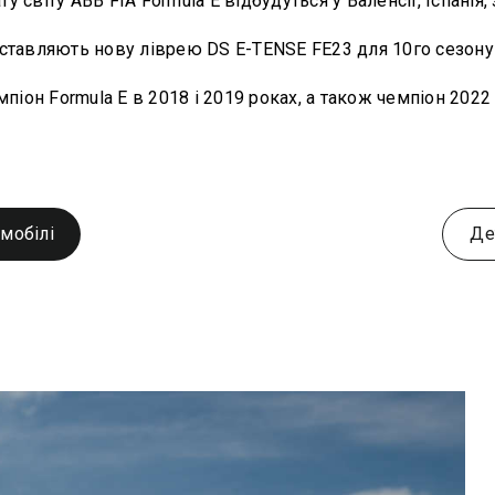
 світу ABB FIA Formula E відбудуться у Валенсії, Іспанія, 
тавляють нову ліврею DS E-TENSE FE23 для 10го сезону 
піон Formula E в 2018 і 2019 роках, а також чемпіон 202
мобілі
Де