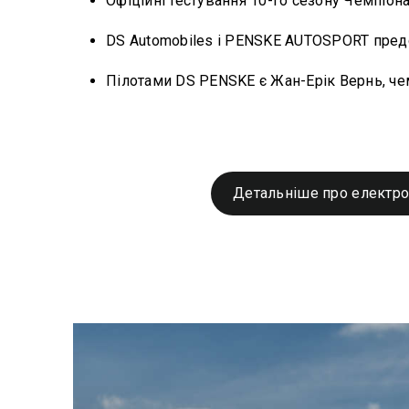
Офіційні тестування 10-го сезону Чемпіонату
DS Automobiles і PENSKE AUTOSPORT предс
Пілотами DS PENSKE є Жан-Ерік Вернь, чем
Детальніше про електро