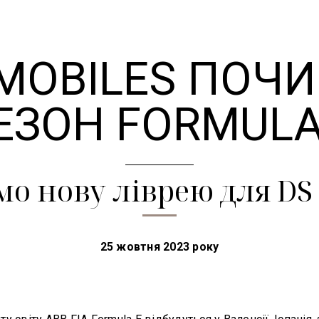
MOBILES ПОЧИ
ЕЗОН FORMULA
о нову ліврею для DS
25 жовтня 2023 року