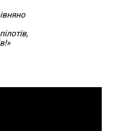
івняно
ілотів,
в!»