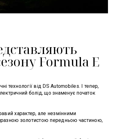
редставляють
сезону Formula E
 технології від DS Automobiles. І тепер,
лектричний болід, що знаменує початок
равий характер, але незмінними
виразною золотистою передньою частиною,