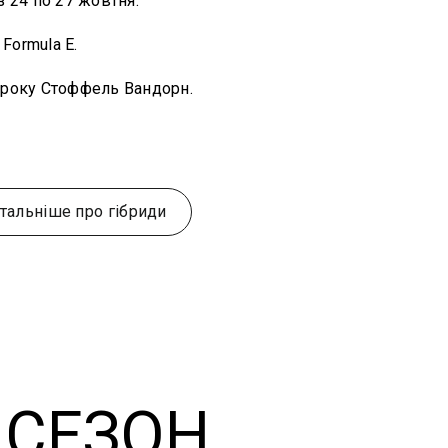
з 24 по 27 жовтня.
Formula E.
2 року Стоффель Вандорн.
тальніше про гібриди
СЕЗОН