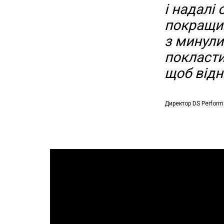
і надалі
покращит
з минули
покласти
щоб відно
Директор DS Perform