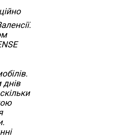
іційно
аленсії.
ом
ENSE
обілів.
 днів
скільки
кою
я
и.
нні