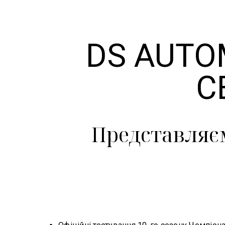
DS AUTO
С
Представляєм