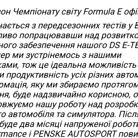
зон Чемпіонату світу Formula E оф
ається з передсезонних тестів у В
ливо попрацювавши над розвитк
ого забезпечення нашого DS E-T
пер ми зустрінемось з нашими
ами, тож це ідеальна можливість
и продуктивність усіх різних автом
рмація, яку ми збираємо протягом
ня, буде надзвичайно корисною, о
овжуємо нашу роботу над розроб
о автомобіля та симулятора. Післ
 буде два місяці напруженої робот
rmance і PENSKE AUTOSPORT пови