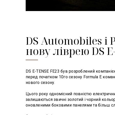
DS Automobiles 
нову ліврею DS E
DS E-TENSE FE23 був розроблений компанією 
перед початком 10го сезону Formula E кома
нового сезону.
Цього року одномісний повністю електрични
залишаються звичні золотий і чорний коль
оновленими боковими панелями та більш сл