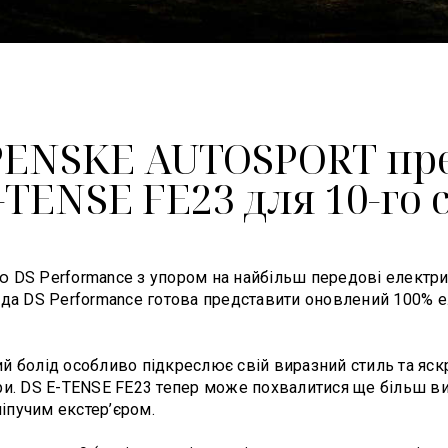
і PENSKE AUTOSPORT п
-TENSE FE23 для 10-го 
DS Performance з упором на найбільш передові електричні
нда DS Performance готова представити оновлений 100% е
й болід особливо підкреслює свій виразний стиль та яск
ори. DS E-TENSE FE23 тепер може похвалитися ще більш 
іпучим екстер’єром.