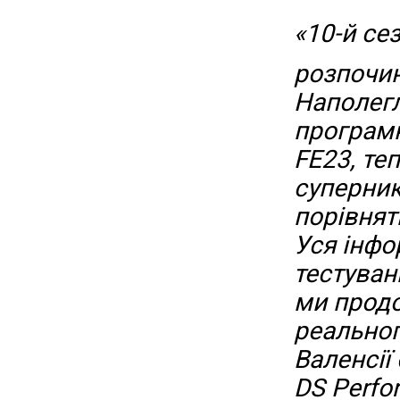
«10-й се
розпочин
Наполег
програмн
FE23, те
суперник
порівнят
Уся інфо
тестуван
ми прод
реальног
Валенсії
DS Perfo