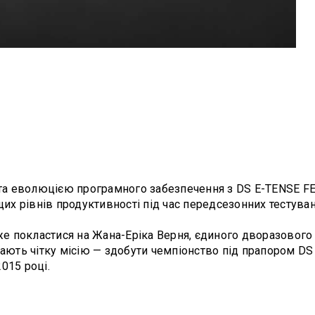
 та еволюцією програмного забезпечення з DS E-TENSE FE
х рівнів продуктивності під час передсезонних тестуван
 покластися на Жана-Еріка Верня, єдиного дворазового ч
мають чітку місію — здобути чемпіонство під прапором DS
2015 році.